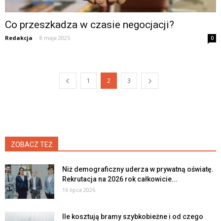
Co przeszkadza w czasie negocjacji?
Redakcja
-
8 maja 2025
0
1
2
3
ZOBACZ TEŻ
Niż demograficzny uderza w prywatną oświatę.
Rekrutacja na 2026 rok całkowicie...
16 lipca 2026
Ile kosztują bramy szybkobieżne i od czego