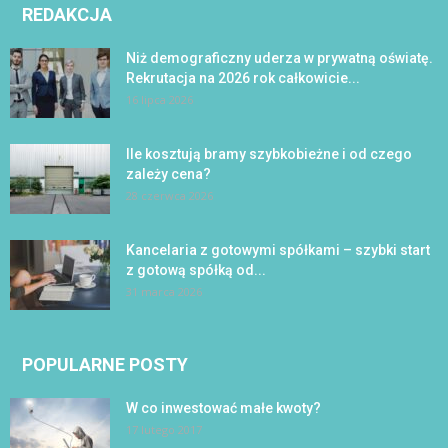
REDAKCJA
Niż demograficzny uderza w prywatną oświatę.
Rekrutacja na 2026 rok całkowicie...
16 lipca 2026
Ile kosztują bramy szybkobieżne i od czego
zależy cena?
28 czerwca 2026
Kancelaria z gotowymi spółkami – szybki start
z gotową spółką od...
31 marca 2026
POPULARNE POSTY
W co inwestować małe kwoty?
17 lutego 2017