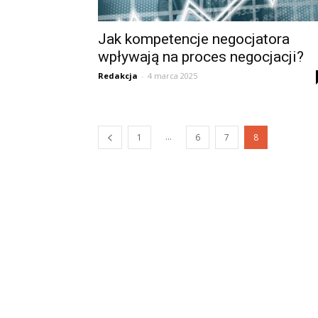
Jak kompetencje negocjatora
wpływają na proces negocjacji?
Redakcja
-
4 marca 2025
...
1
6
7
8