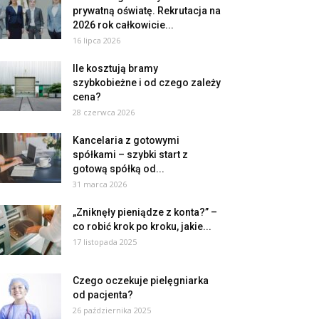
prywatną oświatę. Rekrutacja na
2026 rok całkowicie...
16 lipca 2026
Ile kosztują bramy
szybkobieżne i od czego zależy
cena?
28 czerwca 2026
Kancelaria z gotowymi
spółkami – szybki start z
gotową spółką od...
31 marca 2026
„Zniknęły pieniądze z konta?” –
co robić krok po kroku, jakie...
17 listopada 2025
Czego oczekuje pielęgniarka
od pacjenta?
26 października 2025