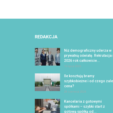
REDAKCJA
Niż demograficzny uderza w
prywatną oświatę. Rekrutacja
2026 rok całkowicie...
16 lipca 2026
Ile kosztują bramy
szybkobieżne i od czego zal
cena?
28 czerwca 2026
Kancelaria z gotowymi
spółkami – szybki start z
gotową spółką od...