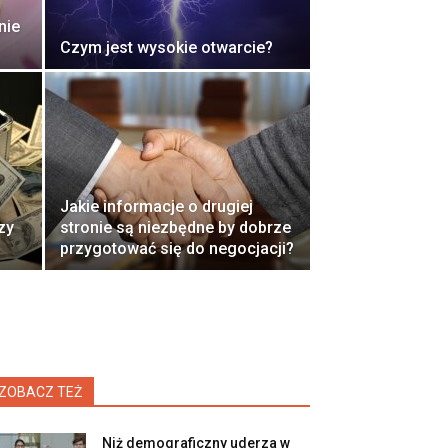
nie
Czym jest wysokie otwarcie?
Jakie informacje o drugiej
zy
stronie są niezbędne by dobrze
przygotować się do negocjacji?
ZOBACZ TEŻ
Niż demograficzny uderza w