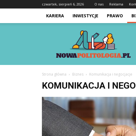
czwartek, sierpień 6, 2026
O nas
Reklama
Kon
KARIERA
INWESTYCJE
PRAWO
B
Nowapolitologia.pl
Strona główna
Biznes
Komunikacja i negocjacje
KOMUNIKACJA I NEG