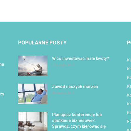
POPULARNE POSTY
P
W co inwestować małe kwoty?
Ka
 na
17 lutego 2017
K
Ko
K
Zawód naszych marzeń
30 marca 2017
eży
Ko
K
K
Planujesz konferencję lub
spotkanie biznesowe?
P
Sprawdź, czym kierować się
Ko