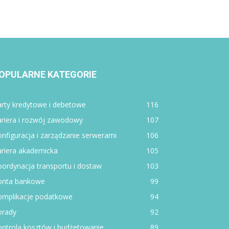
OPULARNE KATEGORIE
rty kredytowe i debetowe
116
ariera i rozwój zawodowy
107
nfiguracja i zarządzanie serwerami
106
ariera akademicka
105
ordynacja transportu i dostaw
103
onta bankowe
99
omplikacje podatkowe
94
orady
92
ntrola kosztów i budżetowanie
89