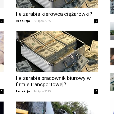
Ile zarabia kierowca ciężarówki?
Redakcja
-
20 lipca 2025
0
0
Ile zarabia pracownik biurowy w
firmie transportowej?
Redakcja
-
14 lipca 2025
0
0