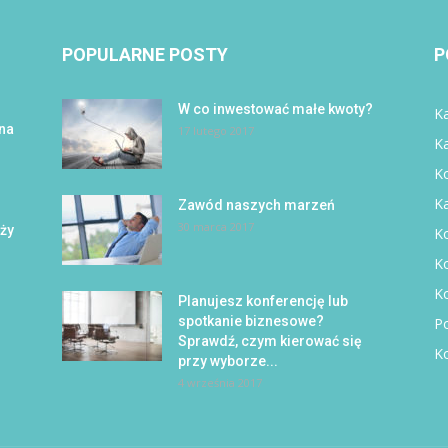
POPULARNE POSTY
P
W co inwestować małe kwoty?
Ka
 na
17 lutego 2017
K
Ko
K
Zawód naszych marzeń
30 marca 2017
eży
Ko
K
K
Planujesz konferencję lub
spotkanie biznesowe?
P
Sprawdź, czym kierować się
Ko
przy wyborze...
4 września 2017