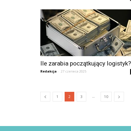
Ile zarabia początkujący logistyk?
Redakcja
-
27 czerwca 2025
...
1
2
3
10