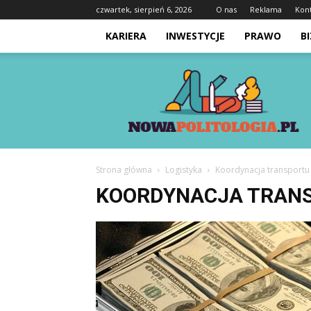
czwartek, sierpień 6, 2026
O nas
Reklama
Kon
KARIERA
INWESTYCJE
PRAWO
B
Nowapolitologia.pl
Strona główna
Logistyka
Koordynacja transportu
KOORDYNACJA TRANS