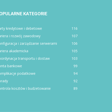
OPULARNE KATEGORIE
rty kredytowe i debetowe
116
ariera i rozwój zawodowy
107
nfiguracja i zarządzanie serwerami
106
ariera akademicka
105
ordynacja transportu i dostaw
103
onta bankowe
99
omplikacje podatkowe
94
orady
92
ntrola kosztów i budżetowanie
89