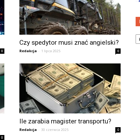
Ka
Czy spedytor musi znać angielski?
Redakcja
-
1 lipca 2025
0
0
Ile zarabia magister transportu?
Redakcja
-
30 czerwca 2025
0
0