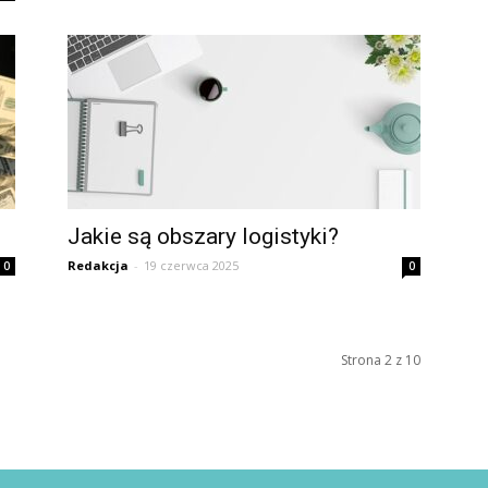
Jakie są obszary logistyki?
Redakcja
-
19 czerwca 2025
0
0
Strona 2 z 10