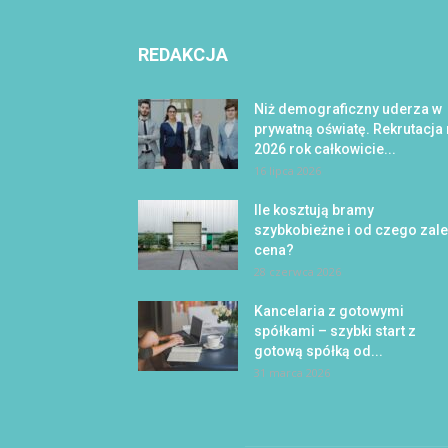
REDAKCJA
Niż demograficzny uderza w
prywatną oświatę. Rekrutacja
2026 rok całkowicie...
16 lipca 2026
Ile kosztują bramy
szybkobieżne i od czego zal
cena?
28 czerwca 2026
Kancelaria z gotowymi
spółkami – szybki start z
gotową spółką od...
31 marca 2026