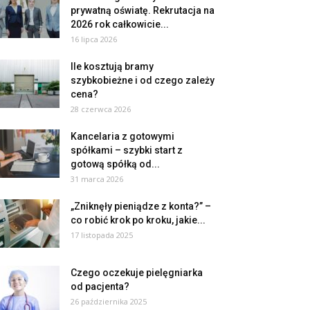
prywatną oświatę. Rekrutacja na
2026 rok całkowicie...
16 lipca 2026
Ile kosztują bramy
szybkobieżne i od czego zależy
cena?
28 czerwca 2026
Kancelaria z gotowymi
spółkami – szybki start z
gotową spółką od...
31 marca 2026
„Zniknęły pieniądze z konta?” –
co robić krok po kroku, jakie...
17 listopada 2025
Czego oczekuje pielęgniarka
od pacjenta?
26 października 2025