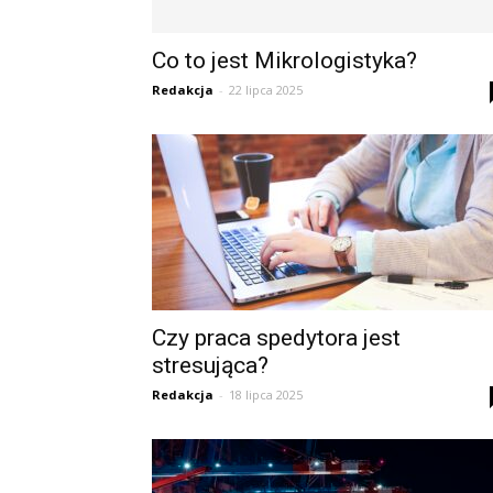
Co to jest Mikrologistyka?
Redakcja
-
22 lipca 2025
Czy praca spedytora jest
stresująca?
Redakcja
-
18 lipca 2025