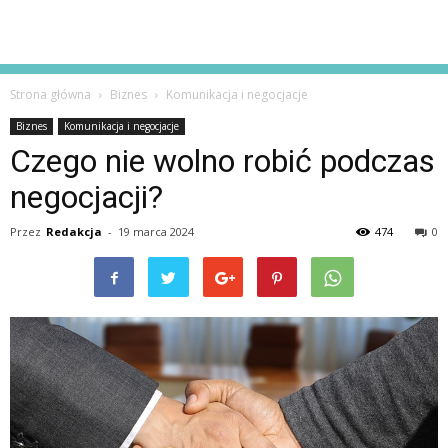
Strona główna
Biznes
Komunikacja i negocjacje
Biznes
Komunikacja i negocjacje
Czego nie wolno robić podczas
negocjacji?
Przez
Redakcja
-
19 marca 2024
474
0