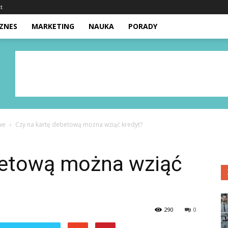
t
IZNES
MARKETING
NAUKA
PORADY
we
Czy na kartę debetową można wziąć kredyt?
betową można wziąć
290
0