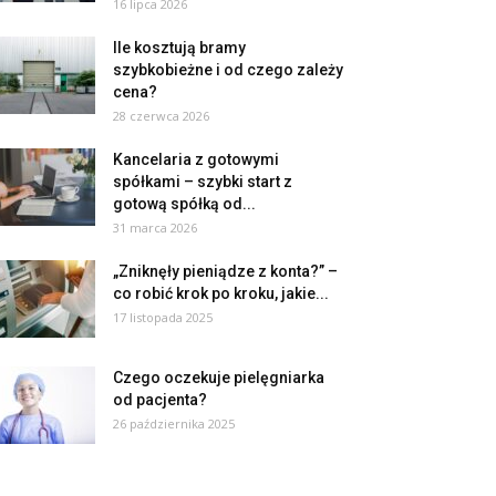
16 lipca 2026
Ile kosztują bramy
szybkobieżne i od czego zależy
cena?
28 czerwca 2026
Kancelaria z gotowymi
spółkami – szybki start z
gotową spółką od...
31 marca 2026
„Zniknęły pieniądze z konta?” –
co robić krok po kroku, jakie...
17 listopada 2025
Czego oczekuje pielęgniarka
od pacjenta?
26 października 2025