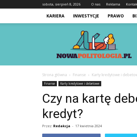
sobota, sierpień 8, 2026
O nas
Reklama
Kontak
KARIERA
INWESTYCJE
PRAWO
B
Nowapolitologia.pl
Strona główna
Finanse
Karty kredytowe i debeto
Finanse
Karty kredytowe i debetowe
Czy na kartę de
kredyt?
Przez
Redakcja
-
17 kwietnia 2024