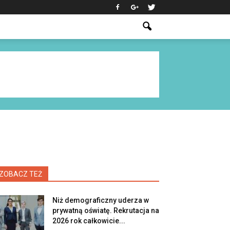
ZOBACZ TEŻ
Niż demograficzny uderza w
prywatną oświatę. Rekrutacja na
2026 rok całkowicie...