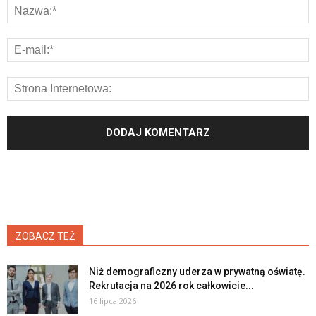
ZOBACZ TEŻ
Niż demograficzny uderza w prywatną oświatę.
Rekrutacja na 2026 rok całkowicie...
16 lipca 2026