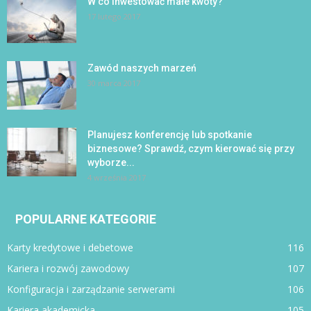
W co inwestować małe kwoty?
17 lutego 2017
Zawód naszych marzeń
30 marca 2017
Planujesz konferencję lub spotkanie
biznesowe? Sprawdź, czym kierować się przy
wyborze...
4 września 2017
POPULARNE KATEGORIE
Karty kredytowe i debetowe
116
Kariera i rozwój zawodowy
107
Konfiguracja i zarządzanie serwerami
106
Kariera akademicka
105