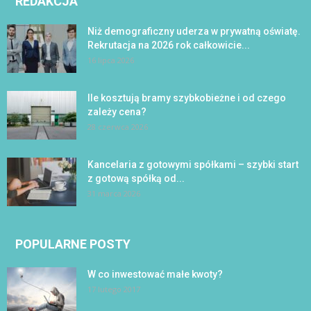
REDAKCJA
Niż demograficzny uderza w prywatną oświatę.
Rekrutacja na 2026 rok całkowicie...
16 lipca 2026
Ile kosztują bramy szybkobieżne i od czego
zależy cena?
28 czerwca 2026
Kancelaria z gotowymi spółkami – szybki start
z gotową spółką od...
31 marca 2026
POPULARNE POSTY
W co inwestować małe kwoty?
17 lutego 2017