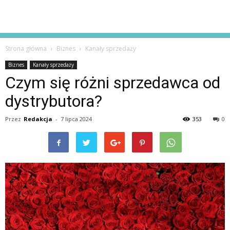
Strona główna
Biznes
Kanały sprzedaży
Biznes
Kanały sprzedaży
Czym się różni sprzedawca od
dystrybutora?
Przez
Redakcja
-
7 lipca 2024
353
0