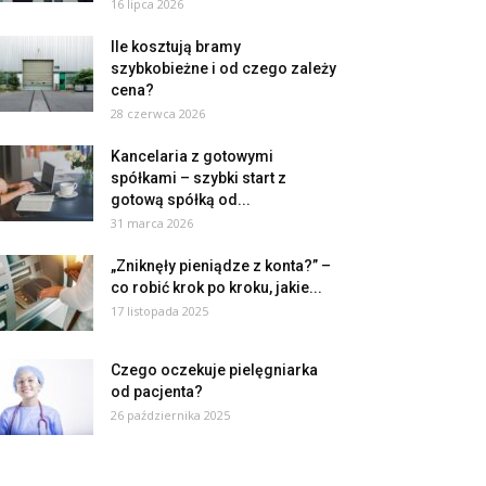
16 lipca 2026
Ile kosztują bramy
szybkobieżne i od czego zależy
cena?
28 czerwca 2026
Kancelaria z gotowymi
spółkami – szybki start z
gotową spółką od...
31 marca 2026
„Zniknęły pieniądze z konta?” –
co robić krok po kroku, jakie...
17 listopada 2025
Czego oczekuje pielęgniarka
od pacjenta?
26 października 2025