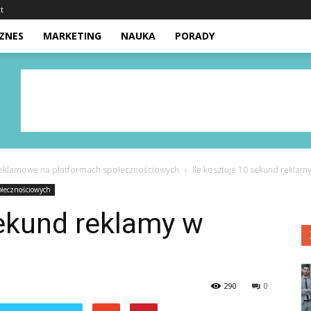
t
IZNES
MARKETING
NAUKA
PORADY
eklamowe na platformach społecznościowych
Ile kosztuje 10 sekund reklam
ołecznościowych
sekund reklamy w
290
0