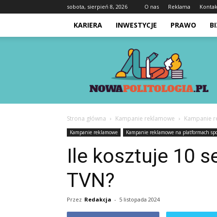
sobota, sierpień 8, 2026
O nas
Reklama
Kontak
KARIERA
INWESTYCJE
PRAWO
B
Nowapolitologia.pl
Strona główna
Kampanie reklamowe
Kampanie r
Kampanie reklamowe
Kampanie reklamowe na platformach sp
Ile kosztuje 10 
TVN?
Przez
Redakcja
-
5 listopada 2024