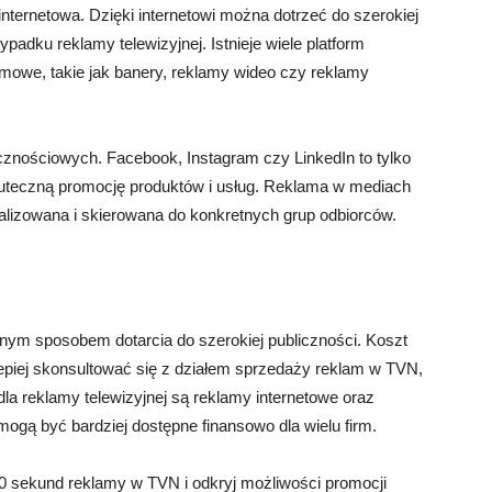
nternetowa. Dzięki internetowi można dotrzeć do szerokiej
padku reklamy telewizyjnej. Istnieje wiele platform
amowe, takie jak banery, reklamy wideo czy reklamy
cznościowych. Facebook, Instagram czy LinkedIn to tylko
skuteczną promocję produktów i usług. Reklama w mediach
alizowana i skierowana do konkretnych grup odbiorców.
ym sposobem dotarcia do szerokiej publiczności. Koszt
jlepiej skonsultować się z działem sprzedaży reklam w TVN,
la reklamy telewizyjnej są reklamy internetowe oraz
gą być bardziej dostępne finansowo dla wielu firm.
10 sekund reklamy w TVN i odkryj możliwości promocji