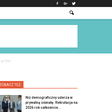
y w TVN?
ZOBACZ TEŻ
Niż demograficzny uderza w
prywatną oświatę. Rekrutacja na
2026 rok całkowicie...