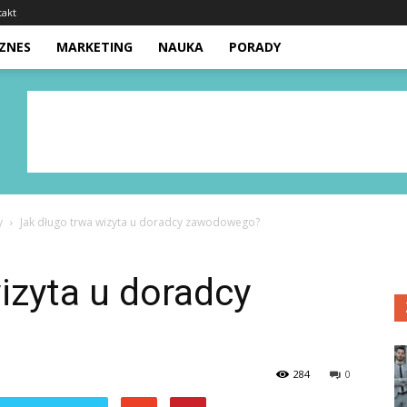
takt
IZNES
MARKETING
NAUKA
PORADY
y
Jak długo trwa wizyta u doradcy zawodowego?
izyta u doradcy
284
0