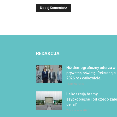
REDAKCJA
Niż demograficzny uderza w
prywatną oświatę. Rekrutacja
2026 rok całkowicie...
16 lipca 2026
Ile kosztują bramy
szybkobieżne i od czego zal
cena?
28 czerwca 2026