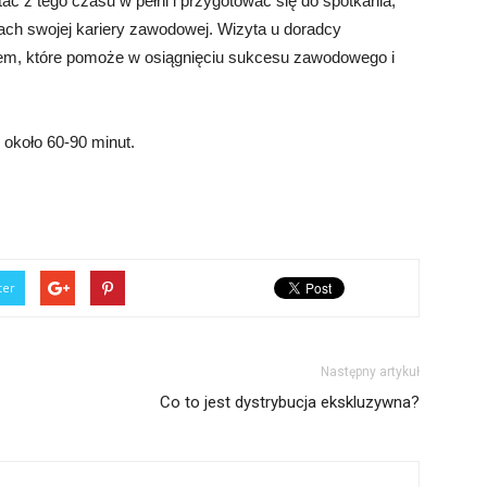
tać z tego czasu w pełni i przygotować się do spotkania,
ach swojej kariery zawodowej. Wizyta u doradcy
, które pomoże w osiągnięciu sukcesu zawodowego i
około 60-90 minut.
ter
Następny artykuł
Co to jest dystrybucja ekskluzywna?