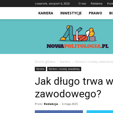
czwartek, sierpień 6, 2026
O nas
Reklama
Kon
KARIERA
INWESTYCJE
PRAWO
B
Nowapolitologia.pl
Strona główna
Kariera
Kariera i rozwój zawodow
Kariera
Kariera i rozwój zawodowy
Jak długo trwa w
zawodowego?
Przez
Redakcja
-
6 maja 2025