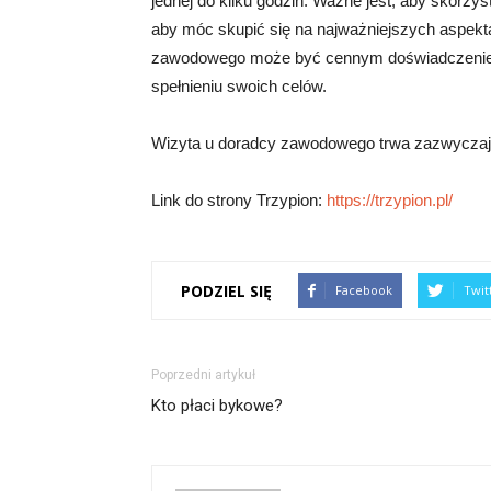
jednej do kilku godzin. Ważne jest, aby skorzys
aby móc skupić się na najważniejszych aspekt
zawodowego może być cennym doświadczeniem
spełnieniu swoich celów.
Wizyta u doradcy zawodowego trwa zazwyczaj 
Link do strony Trzypion:
https://trzypion.pl/
PODZIEL SIĘ
Facebook
Twit
Poprzedni artykuł
Kto płaci bykowe?