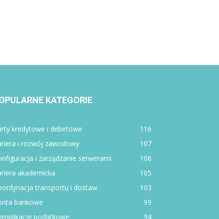
OPULARNE KATEGORIE
rty kredytowe i debetowe
116
ariera i rozwój zawodowy
107
nfiguracja i zarządzanie serwerami
106
ariera akademicka
105
ordynacja transportu i dostaw
103
onta bankowe
99
omplikacje podatkowe
94