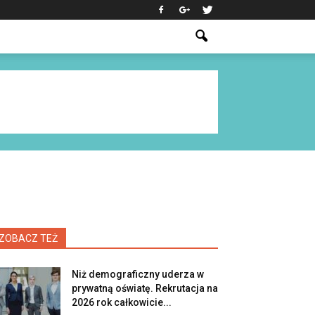
ZOBACZ TEŻ
Niż demograficzny uderza w
prywatną oświatę. Rekrutacja na
2026 rok całkowicie...