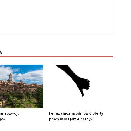
A
lan rozwoju
Ile razy można odmówić oferty
go?
pracy w urzędzie pracy?