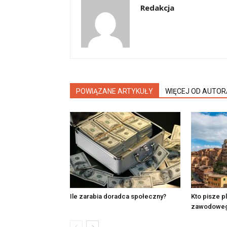
Redakcja
POWIĄZANE ARTYKUŁY
WIĘCEJ OD AUTOR
Ile zarabia doradca społeczny?
Kto pisze p
zawodowe