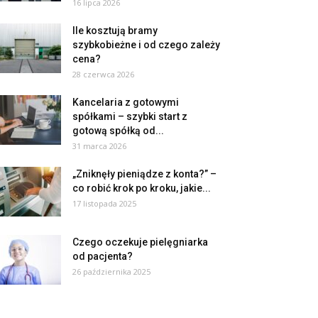
16 lipca 2026
Ile kosztują bramy
szybkobieżne i od czego zależy
cena?
28 czerwca 2026
Kancelaria z gotowymi
spółkami – szybki start z
gotową spółką od...
31 marca 2026
„Zniknęły pieniądze z konta?” –
co robić krok po kroku, jakie...
17 listopada 2025
Czego oczekuje pielęgniarka
od pacjenta?
26 października 2025