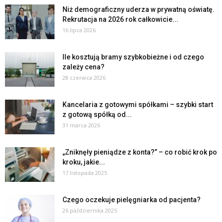
Niż demograficzny uderza w prywatną oświatę.
Rekrutacja na 2026 rok całkowicie...
16 lipca 2026
Ile kosztują bramy szybkobieżne i od czego
zależy cena?
28 czerwca 2026
Kancelaria z gotowymi spółkami – szybki start
z gotową spółką od...
31 marca 2026
„Zniknęły pieniądze z konta?” – co robić krok po
kroku, jakie...
17 listopada 2025
Czego oczekuje pielęgniarka od pacjenta?
26 października 2025