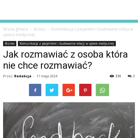
Strona główna
Biznes
Komunikacja z pacjentem i budowanie relacji w
opiece medycznej
Biznes
Komunikacja z pacjentem i budowanie relacji w opiece medycznej
Jak rozmawiać z osoba która
nie chce rozmawiać?
Przez
Redakcja
-
11 maja 2024
310
0