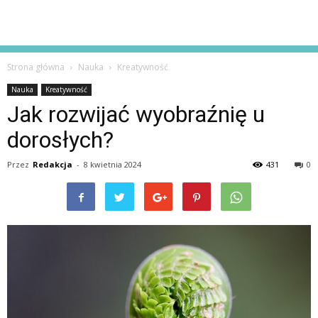
Strona główna
Nauka
Kreatywność
Nauka
Kreatywność
Jak rozwijać wyobraźnię u
dorosłych?
Przez
Redakcja
-
8 kwietnia 2024
431
0