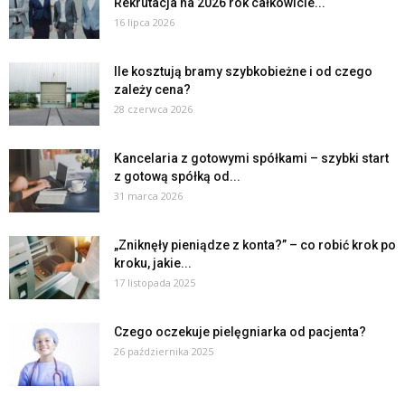
Rekrutacja na 2026 rok całkowicie...
16 lipca 2026
Ile kosztują bramy szybkobieżne i od czego
zależy cena?
28 czerwca 2026
Kancelaria z gotowymi spółkami – szybki start
z gotową spółką od...
31 marca 2026
„Zniknęły pieniądze z konta?” – co robić krok po
kroku, jakie...
17 listopada 2025
Czego oczekuje pielęgniarka od pacjenta?
26 października 2025