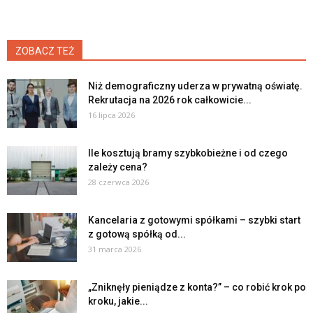
ZOBACZ TEŻ
Niż demograficzny uderza w prywatną oświatę.
Rekrutacja na 2026 rok całkowicie...
16 lipca 2026
Ile kosztują bramy szybkobieżne i od czego
zależy cena?
28 czerwca 2026
Kancelaria z gotowymi spółkami – szybki start
z gotową spółką od...
31 marca 2026
„Zniknęły pieniądze z konta?” – co robić krok po
kroku, jakie...