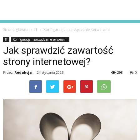
Strona główna
IT
Konfiguracja i zarządzanie serwerami
IT
Konfiguracja i zarządzanie serwerami
Jak sprawdzić zawartość
strony internetowej?
Przez
Redakcja
-
24 stycznia 2025
298
0