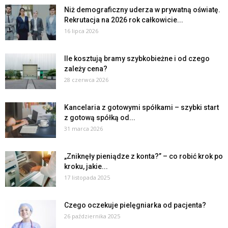
Niż demograficzny uderza w prywatną oświatę.
Rekrutacja na 2026 rok całkowicie...
16 lipca 2026
Ile kosztują bramy szybkobieżne i od czego
zależy cena?
28 czerwca 2026
Kancelaria z gotowymi spółkami – szybki start
z gotową spółką od...
31 marca 2026
„Zniknęły pieniądze z konta?” – co robić krok po
kroku, jakie...
17 listopada 2025
Czego oczekuje pielęgniarka od pacjenta?
26 października 2025