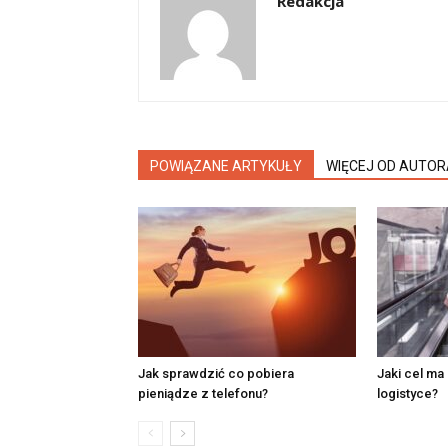
Redakcja
POWIĄZANE ARTYKUŁY
WIĘCEJ OD AUTOR
Jak sprawdzić co pobiera
Jaki cel ma
pieniądze z telefonu?
logistyce?