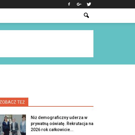
ZOBACZ TEŻ
Niż demograficzny uderza w
prywatną oświatę. Rekrutacja na
2026 rok całkowicie...