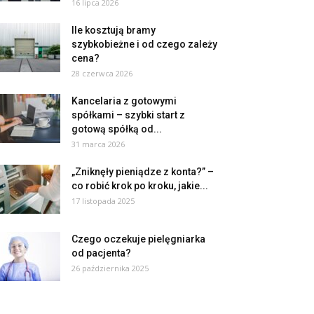
16 lipca 2026
Ile kosztują bramy
szybkobieżne i od czego zależy
cena?
28 czerwca 2026
Kancelaria z gotowymi
spółkami – szybki start z
gotową spółką od...
31 marca 2026
„Zniknęły pieniądze z konta?” –
co robić krok po kroku, jakie...
17 listopada 2025
Czego oczekuje pielęgniarka
od pacjenta?
26 października 2025