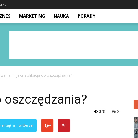
takt
IZNES
MARKETING
NAUKA
PORADY
owanie
Jaka aplikacja do oszczędzania?
o oszczędzania?
343
0
ierkaj) na Twitterze