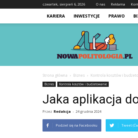
czwartek, sierpień 6, 2026
O nas
Reklama
Kon
KARIERA
INWESTYCJE
PRAWO
B
Nowapolitologia.pl
Strona główna
Biznes
Kontrola kosztów i budżet
Biznes
Kontrola kosztów i budżetowanie
Jaka aplikacja d
Przez
Redakcja
-
24 grudnia 2024
Podziel się na Facebooku
Tweet (Ćw