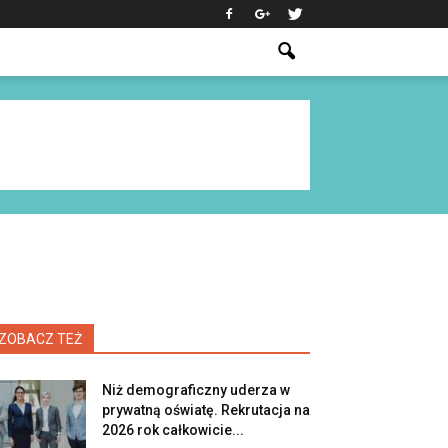
ZOBACZ TEŻ
Niż demograficzny uderza w
prywatną oświatę. Rekrutacja na
2026 rok całkowicie...