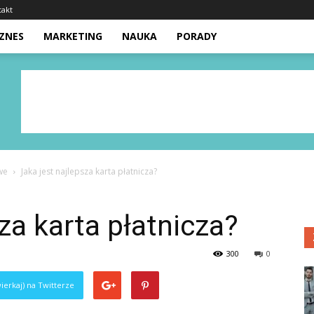
takt
IZNES
MARKETING
NAUKA
PORADY
we
Jaka jest najlepsza karta płatnicza?
za karta płatnicza?
300
0
ierkaj) na Twitterze