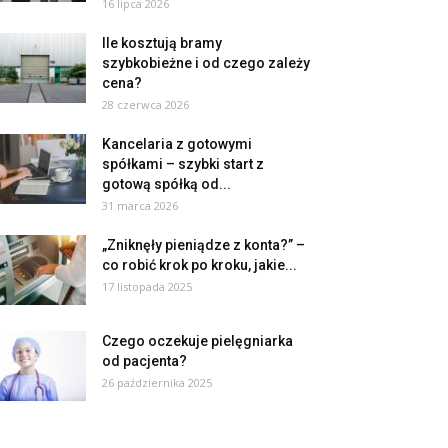
16 lipca 2026
Ile kosztują bramy
szybkobieżne i od czego zależy
cena?
28 czerwca 2026
Kancelaria z gotowymi
spółkami – szybki start z
gotową spółką od...
31 marca 2026
„Zniknęły pieniądze z konta?” –
co robić krok po kroku, jakie...
17 listopada 2025
Czego oczekuje pielęgniarka
od pacjenta?
26 października 2025