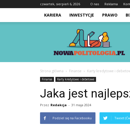
czwartek, sierpień 6, 2026
O nas
Reklama
Kon
KARIERA
INWESTYCJE
PRAWO
B
Nowapolitologia.pl
Strona główna
Finanse
Karty kredytowe i debeto
Finanse
Karty kredytowe i debetowe
Jaka jest najleps
Przez
Redakcja
-
31 maja 2024
Podziel się na Facebooku
Tweet (Ćw