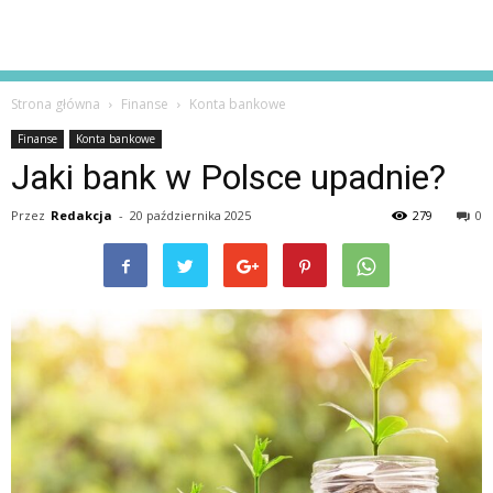
Strona główna
Finanse
Konta bankowe
Finanse
Konta bankowe
Jaki bank w Polsce upadnie?
Przez
Redakcja
-
20 października 2025
279
0