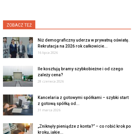
ZOBACZ TEŻ
Niż demograficzny uderza w prywatną oświatę.
Rekrutacja na 2026 rok całkowicie...
16 lipca 2026
Ile kosztują bramy szybkobieżne i od czego
zależy cena?
28 czerwca 2026
Kancelaria z gotowymi spółkami – szybki start
z gotową spółką od...
31 marca 2026
„Zniknęły pieniądze z konta?” – co robić krok po
kroku, jakie...