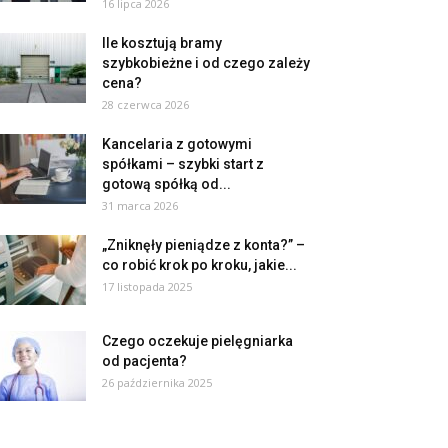
16 lipca 2026
Ile kosztują bramy
szybkobieżne i od czego zależy
cena?
28 czerwca 2026
Kancelaria z gotowymi
spółkami – szybki start z
gotową spółką od...
31 marca 2026
„Zniknęły pieniądze z konta?” –
co robić krok po kroku, jakie...
17 listopada 2025
Czego oczekuje pielęgniarka
od pacjenta?
26 października 2025