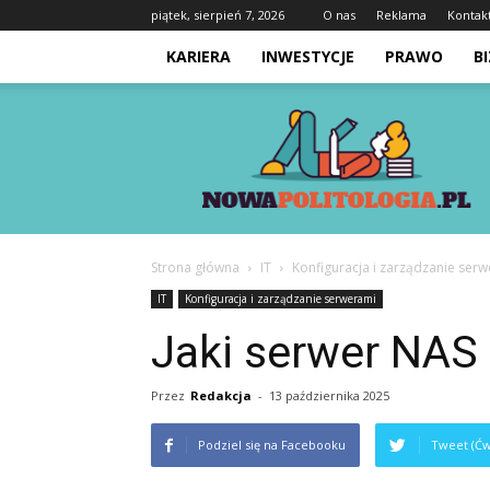
piątek, sierpień 7, 2026
O nas
Reklama
Kontak
KARIERA
INWESTYCJE
PRAWO
B
Nowapolitologia.pl
Strona główna
IT
Konfiguracja i zarządzanie ser
IT
Konfiguracja i zarządzanie serwerami
Jaki serwer NAS
Przez
Redakcja
-
13 października 2025
Podziel się na Facebooku
Tweet (Ćw