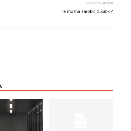
Następny artykuł
Ile można zarobić z Żabki?
A