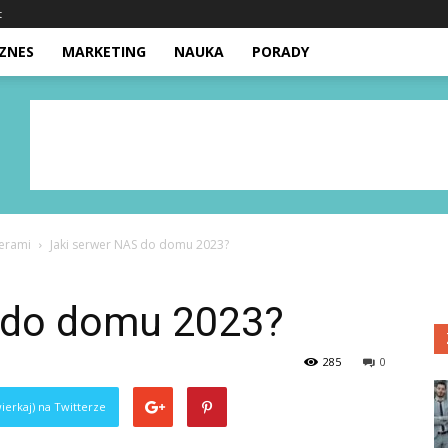
t
IZNES
MARKETING
NAUKA
PORADY
werami
Jaki serwer NAS do domu 2023?
 do domu 2023?
285
0
ierkaj) na Twitterze