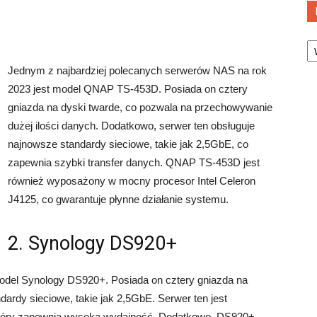
Ka
Jednym z najbardziej polecanych serwerów NAS na rok
2023 jest model QNAP TS-453D. Posiada on cztery
gniazda na dyski twarde, co pozwala na przechowywanie
dużej ilości danych. Dodatkowo, serwer ten obsługuje
najnowsze standardy sieciowe, takie jak 2,5GbE, co
zapewnia szybki transfer danych. QNAP TS-453D jest
również wyposażony w mocny procesor Intel Celeron
J4125, co gwarantuje płynne działanie systemu.
2. Synology DS920+
del Synology DS920+. Posiada on cztery gniazda na
dardy sieciowe, takie jak 2,5GbE. Serwer ten jest
który zapewnia wysoką wydajność. Dodatkowo, DS920+