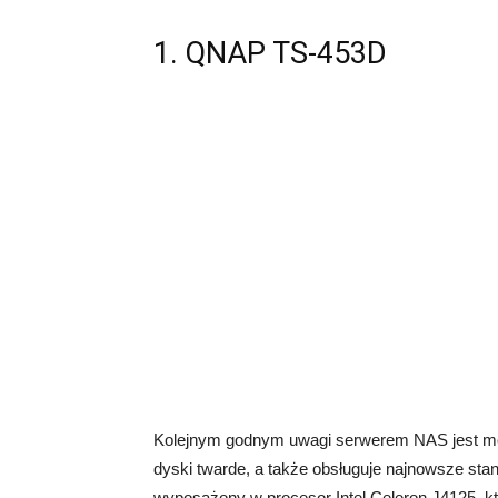
1. QNAP TS-453D
Kolejnym godnym uwagi serwerem NAS jest mo
dyski twarde, a także obsługuje najnowsze stan
wyposażony w procesor Intel Celeron J4125, 