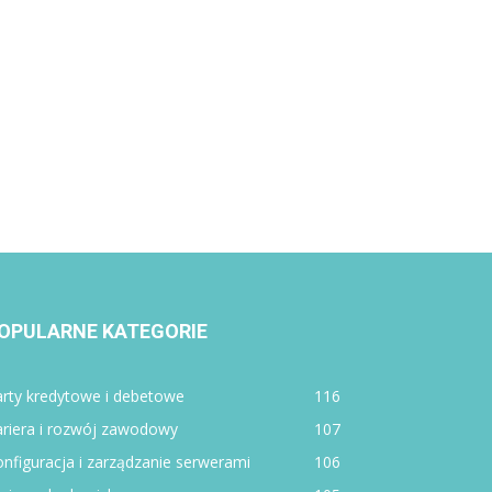
OPULARNE KATEGORIE
rty kredytowe i debetowe
116
ariera i rozwój zawodowy
107
nfiguracja i zarządzanie serwerami
106