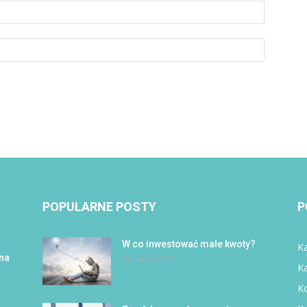
POPULARNE POSTY
P
W co inwestować małe kwoty?
Ka
 na
17 lutego 2017
K
Ko