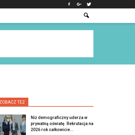
ZOBACZ TEŻ
Niż demograficzny uderza w
prywatną oświatę. Rekrutacja na
2026 rok całkowicie...