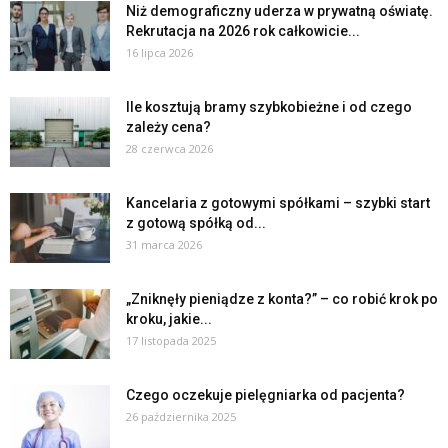
Niż demograficzny uderza w prywatną oświatę.
Rekrutacja na 2026 rok całkowicie...
16 lipca 2026
Ile kosztują bramy szybkobieżne i od czego
zależy cena?
28 czerwca 2026
Kancelaria z gotowymi spółkami – szybki start
z gotową spółką od...
31 marca 2026
„Zniknęły pieniądze z konta?” – co robić krok po
kroku, jakie...
17 listopada 2025
Czego oczekuje pielęgniarka od pacjenta?
26 października 2025