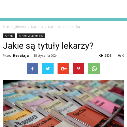
Strona główna
Kariera
Kariera akademicka
Kariera
Kariera akademicka
Jakie są tytuły lekarzy?
Przez
Redakcja
-
15 stycznia 2024
2505
0