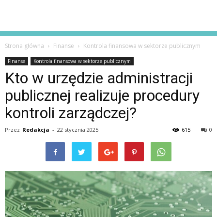
Strona główna
Finanse
Kontrola finansowa w sektorze publicznym
Finanse
Kontrola finansowa w sektorze publicznym
Kto w urzędzie administracji
publicznej realizuje procedury
kontroli zarządczej?
Przez
Redakcja
-
22 stycznia 2025
615
0