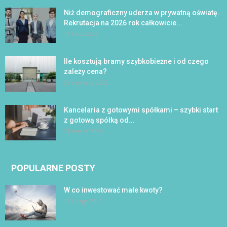
Niż demograficzny uderza w prywatną oświatę.
Rekrutacja na 2026 rok całkowicie...
16 lipca 2026
Ile kosztują bramy szybkobieżne i od czego
zależy cena?
28 czerwca 2026
Kancelaria z gotowymi spółkami – szybki start
z gotową spółką od...
31 marca 2026
POPULARNE POSTY
W co inwestować małe kwoty?
17 lutego 2017