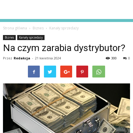
Strona główna
Biznes
Kanały sprzedaży
Biznes
Kanały sprzedaży
Na czym zarabia dystrybutor?
Przez
Redakcja
-
21 kwietnia 2024
300
0