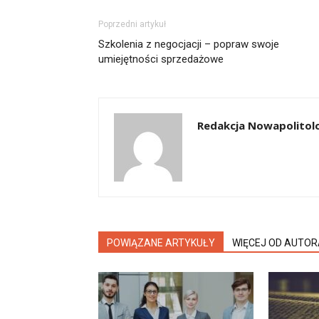
Poprzedni artykuł
Szkolenia z negocjacji – popraw swoje
umiejętności sprzedażowe
Redakcja Nowapolitolo
POWIĄZANE ARTYKUŁY
WIĘCEJ OD AUTOR