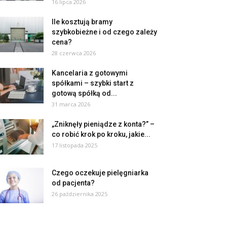
16 lipca 2026
Ile kosztują bramy
szybkobieżne i od czego zależy
cena?
28 czerwca 2026
Kancelaria z gotowymi
spółkami – szybki start z
gotową spółką od...
31 marca 2026
„Zniknęły pieniądze z konta?” –
co robić krok po kroku, jakie...
17 listopada 2025
Czego oczekuje pielęgniarka
od pacjenta?
26 października 2025