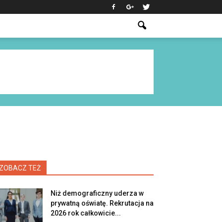
ZOBACZ TEŻ
Niż demograficzny uderza w
prywatną oświatę. Rekrutacja na
2026 rok całkowicie...