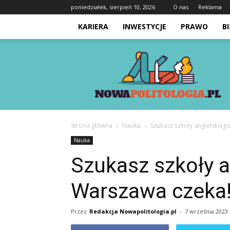
poniedziałek, sierpień 10, 2026
O nas
Reklama
KARIERA
INWESTYCJE
PRAWO
B
Nowapolitologia.pl
Strona główna
Nauka
Szukasz szkoły angielskieg
Nauka
Szukasz szkoły a
Warszawa czeka
Przez
Redakcja Nowapolitologia.pl
-
7 września 2023