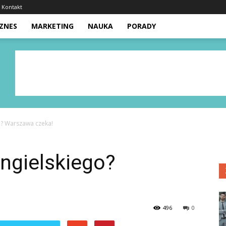
Kontakt
IZNES
MARKETING
NAUKA
PORADY
o? Warszawa czeka!
ngielskiego?
!
496
0