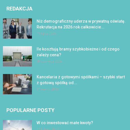
REDAKCJA
Niż demograficzny uderza w prywatną oświatę.
Rekrutacja na 2026 rok całkowicie...
16 lipca 2026
Ile kosztują bramy szybkobieżne i od czego
zależy cena?
28 czerwca 2026
Kancelaria z gotowymi spółkami – szybki start
z gotową spółką od...
31 marca 2026
POPULARNE POSTY
W co inwestować małe kwoty?
17 lutego 2017