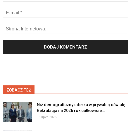
ZOBACZ TEŻ
Niż demograficzny uderza w prywatną oświatę.
Rekrutacja na 2026 rok całkowicie...
16 lipca 2026