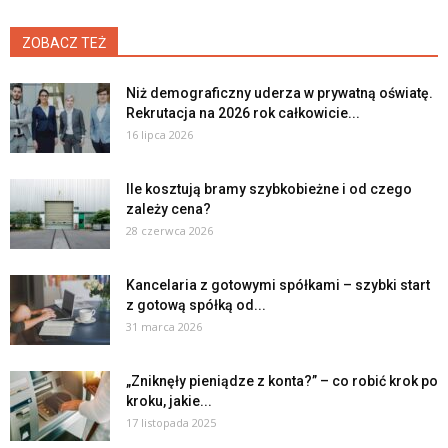
ZOBACZ TEŻ
Niż demograficzny uderza w prywatną oświatę.
Rekrutacja na 2026 rok całkowicie...
16 lipca 2026
Ile kosztują bramy szybkobieżne i od czego
zależy cena?
28 czerwca 2026
Kancelaria z gotowymi spółkami – szybki start
z gotową spółką od...
31 marca 2026
„Zniknęły pieniądze z konta?” – co robić krok po
kroku, jakie...
17 listopada 2025