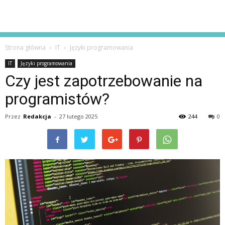
Strona główna
IT
Języki programowania
IT
Języki programowania
Czy jest zapotrzebowanie na
programistów?
Przez
Redakcja
-
27 lutego 2025
244
0