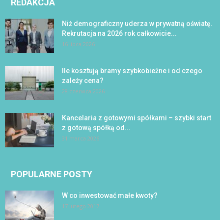
REDAKCJA
Niż demograficzny uderza w prywatną oświatę.
Rekrutacja na 2026 rok całkowicie...
16 lipca 2026
Ile kosztują bramy szybkobieżne i od czego
zależy cena?
28 czerwca 2026
Kancelaria z gotowymi spółkami – szybki start
z gotową spółką od...
31 marca 2026
POPULARNE POSTY
W co inwestować małe kwoty?
17 lutego 2017