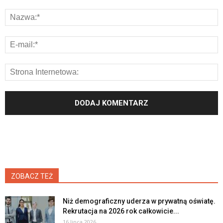
ZOBACZ TEŻ
Niż demograficzny uderza w prywatną oświatę.
Rekrutacja na 2026 rok całkowicie...
16 lipca 2026