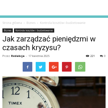
Strona główna
Biznes
Kontrola kosztów i budżetowanie
Biznes
Kontrola kosztów i budżetowanie
Jak zarządzać pieniędzmi w
czasach kryzysu?
Przez
Redakcja
-
17 kwietnia 2025
221
0