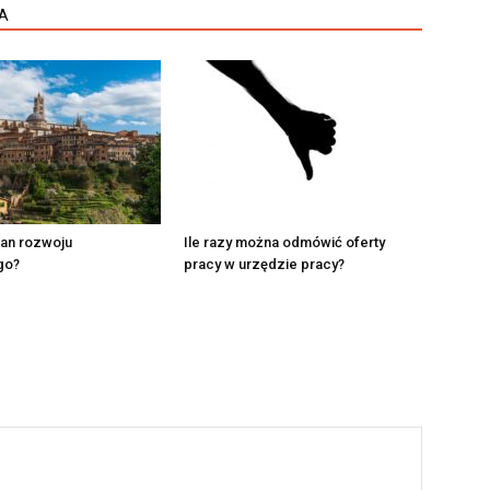
A
lan rozwoju
Ile razy można odmówić oferty
go?
pracy w urzędzie pracy?