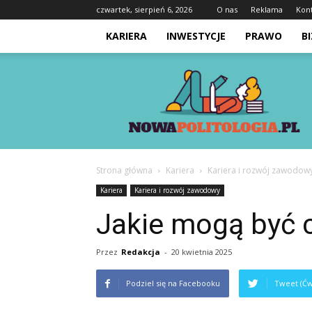
czwartek, sierpień 6, 2026
O nas
Reklama
Kon
KARIERA
INWESTYCJE
PRAWO
B
Nowapolitologia.pl
Strona główna
Kariera
Kariera i rozwój zawodow
Kariera
Kariera i rozwój zawodowy
Jakie mogą być 
Przez
Redakcja
-
20 kwietnia 2025
Podziel się na Facebooku
Tweet (Ćw