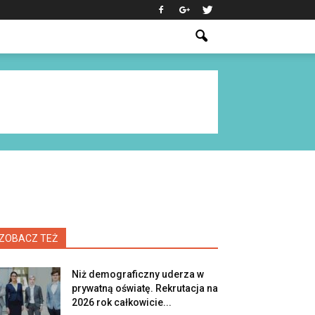
ZOBACZ TEŻ
Niż demograficzny uderza w
prywatną oświatę. Rekrutacja na
2026 rok całkowicie...