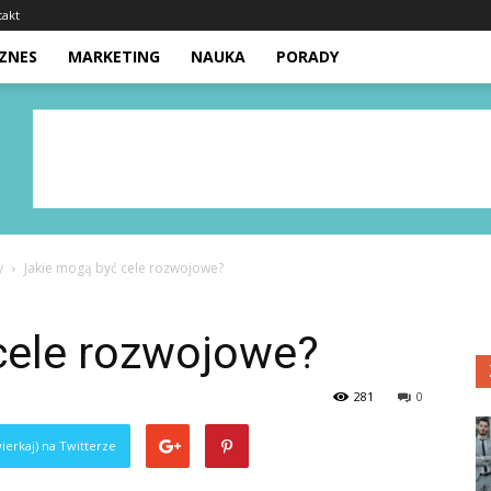
takt
IZNES
MARKETING
NAUKA
PORADY
y
Jakie mogą być cele rozwojowe?
cele rozwojowe?
281
0
ierkaj) na Twitterze