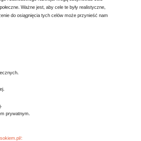
ołeczne. Ważne jest, aby cele te były realistyczne,
żenie do osiągnięcia tych celów może przynieść nam
łecznych.
ej.
.
iem prywatnym.
sokiem.pl/: