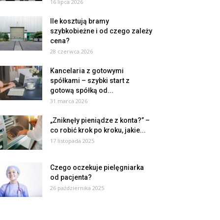
16 lipca 2026
Ile kosztują bramy
szybkobieżne i od czego zależy
cena?
28 czerwca 2026
Kancelaria z gotowymi
spółkami – szybki start z
gotową spółką od...
31 marca 2026
„Zniknęły pieniądze z konta?” –
co robić krok po kroku, jakie...
17 listopada 2025
Czego oczekuje pielęgniarka
od pacjenta?
26 października 2025