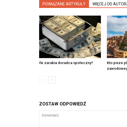
POWIĄZANE ARTYKUŁY
WIĘCEJ OD AUTOR
Ile zarabia doradca społeczny?
Kto pisze p
zawodowe
ZOSTAW ODPOWIEDŹ