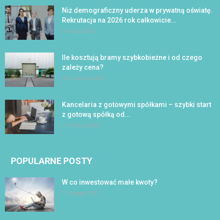
Niż demograficzny uderza w prywatną oświatę.
Rekrutacja na 2026 rok całkowicie...
16 lipca 2026
Ile kosztują bramy szybkobieżne i od czego
zależy cena?
28 czerwca 2026
Kancelaria z gotowymi spółkami – szybki start
z gotową spółką od...
31 marca 2026
POPULARNE POSTY
W co inwestować małe kwoty?
17 lutego 2017