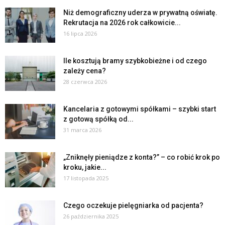
Niż demograficzny uderza w prywatną oświatę.
Rekrutacja na 2026 rok całkowicie...
16 lipca 2026
Ile kosztują bramy szybkobieżne i od czego
zależy cena?
28 czerwca 2026
Kancelaria z gotowymi spółkami – szybki start
z gotową spółką od...
31 marca 2026
„Zniknęły pieniądze z konta?” – co robić krok po
kroku, jakie...
17 listopada 2025
Czego oczekuje pielęgniarka od pacjenta?
26 października 2025