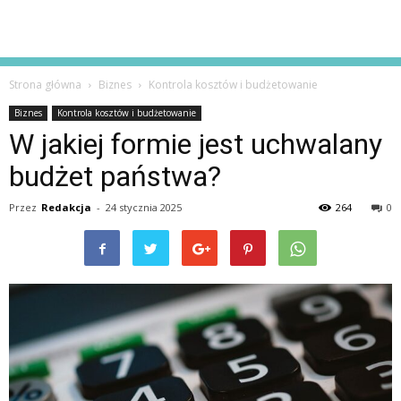
Strona główna
Biznes
Kontrola kosztów i budżetowanie
Biznes
Kontrola kosztów i budżetowanie
W jakiej formie jest uchwalany
budżet państwa?
Przez
Redakcja
-
24 stycznia 2025
264
0